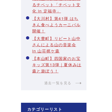
るチベット「チベット文
化 in 定福寺」
【大川村】第41弾 はち
きん食べようカーニバル
開催！
【大豊町】リピート山中
さんによる山の音楽会
in 山荘梶ケ森
【本山町】四国家のお宝
キッズ第13弾｜夏休みは
森と遊ぼう！
過去一覧を見る
カテゴリーリスト