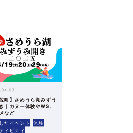
.04.03
佐町】さめうら湖みずう
き｜カヌー体験やWS、
メなど
したイベント
体験
ティビティ