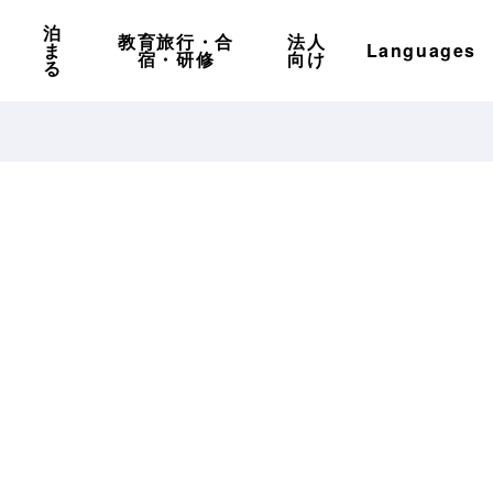
泊
教育旅行・合
法人
ま
Languages
宿・研修
向け
る