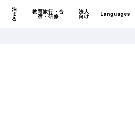
泊
教育旅行・合
法人
ま
Languages
宿・研修
向け
る