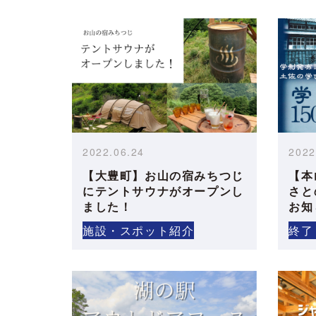
2022.06.24
2022
【大豊町】お山の宿みちつじ
【本
にテントサウナがオープンし
さと
ました！
お知
施設・スポット紹介
終了