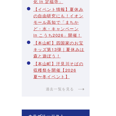
化 in 定福寺」
【イベント情報】夏休み
の自由研究にも！イオン
モール高知で「まちか
ど・水・キャンペーン
in こうち2026」開催！
【本山町】四国家のお宝
キッズ第13弾｜夏休みは
森と遊ぼう！
【本山町】汗見川そばの
収穫祭を開催【2026
夏〜冬イベント】
過去一覧を見る