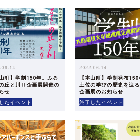
.06.14
2022.06.14
山町】学制150年。ふる
【本山町】学制発布150
の丘と川Ⅱ企画展開催の
土佐の学びの歴史を辿る
らせ
企画展のお知らせ
したイベント
終了したイベント