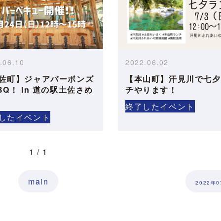
.06.10
2022.06.02
佐町】ジャアバーボンズ
【本山町】汗見川で七夕
BQ！ in 道の駅土佐さめ
チやります！
終了したイベント
したイベント
1 / 1
main
2022年