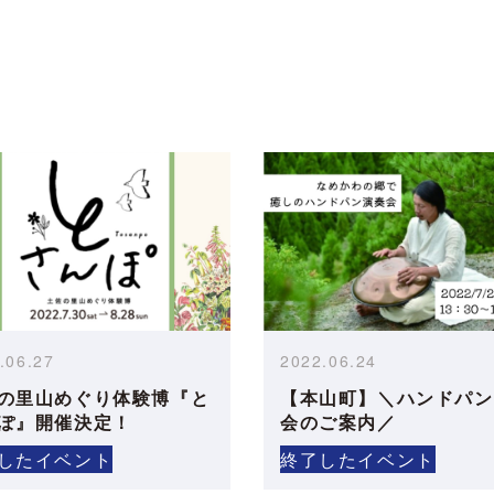
.06.27
2022.06.24
の里山めぐり体験博『と
【本山町】＼ハンドパン
ぽ』開催決定！
会のご案内／
したイベント
終了したイベント