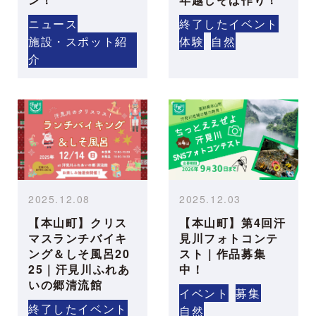
ニュース
終了したイベント
施設・スポット紹
体験
自然
介
2025.12.08
2025.12.03
【本山町】クリス
【本山町】第4回汗
マスランチバイキ
見川フォトコンテ
ング＆しそ風呂20
スト｜作品募集
25｜汗見川ふれあ
中！
いの郷清流館
イベント
募集
終了したイベント
自然