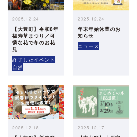
2025.12.24
2025.12.24
【大豊町】令和8年
年末年始休業のお
福寿草まつり／可
知らせ
憐な花で冬のお花
ニュース
見
終了したイベント
自然
2025.12.18
2025.12.17