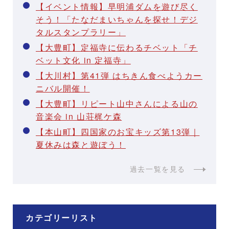
【イベント情報】早明浦ダムを遊び尽く
そう！「たなだまいちゃんを探せ！デジ
タルスタンプラリー」
【大豊町】定福寺に伝わるチベット「チ
ベット文化 in 定福寺」
【大川村】第41弾 はちきん食べようカー
ニバル開催！
【大豊町】リピート山中さんによる山の
音楽会 in 山荘梶ケ森
【本山町】四国家のお宝キッズ第13弾｜
夏休みは森と遊ぼう！
過去一覧を見る
カテゴリーリスト