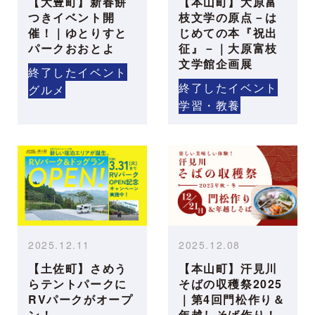
【大豊町】新春餅
【本山町】大原富
つきイベント開
枝文学の原点－は
催！｜ゆとりすと
じめての本『祝出
パークおおとよ
征』－｜大原富枝
文学館企画展
終了したイベント
終了したイベント
グルメ
学習・教養
2025.12.11
2025.12.08
【土佐町】さめう
【本山町】汗見川
らテントパークに
そばの収穫祭2025
RVパークがオープ
｜第4回門松作り＆
ン！
年越しそば作り！