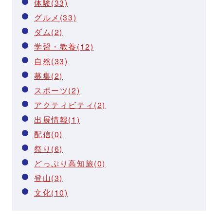
体験(33)
グルメ(33)
ダム(2)
学習・教養(12)
自然(33)
募集(2)
スポーツ(2)
アクティビティ(2)
出展情報(1)
配信(0)
祭り(6)
どっぷり高知旅(0)
登山(3)
文化(10)