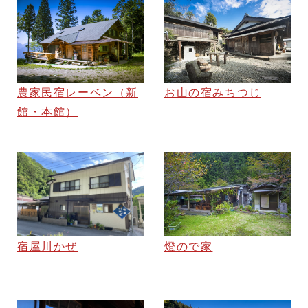
農家民宿レーベン（新
お山の宿みちつじ
館・本館）
宿屋川かぜ
燈ので家