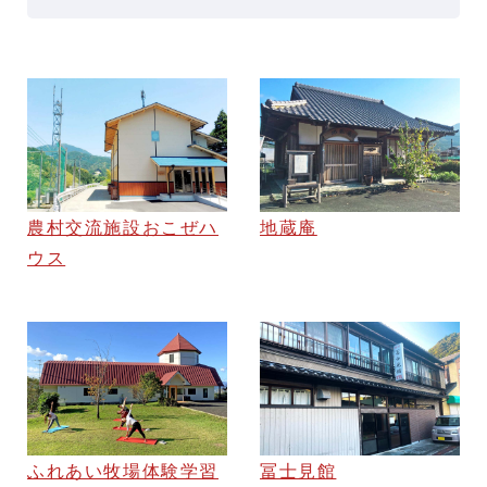
農村交流施設おこぜハ
地蔵庵
ウス
ふれあい牧場体験学習
冨士見館