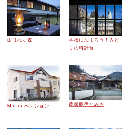
学校に泊まろう！みど
山荘梶ヶ森
りの時計台
農家民宿とみお
Murataペンション