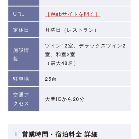
URL
［Webサイトを開く］
定休日
月曜日（レストラン）
ツイン12室、デラックスツイン2
施設情
室、和室2室
報
（最大48名）
駐車場
25台
交通ア
大豊ICから20分
クセス
営業時間・宿泊料金 詳細