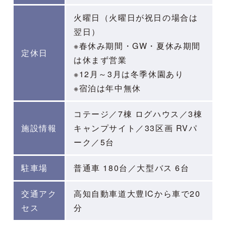
火曜日（火曜日が祝日の場合は
翌日）
※春休み期間・GW・夏休み期間
定休日
は休まず営業
※12月～3月は冬季休園あり
※宿泊は年中無休
コテージ／7棟 ログハウス
／
3棟
施設情報
キャンプサイト
／
33区画 RVパ
ーク
／
5台
駐車場
普通車 180台／大型バス 6台
交通アク
高知自動車道大豊ICから車で20
セス
分