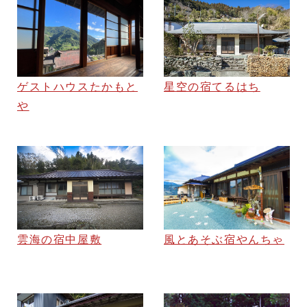
ゲストハウスたかもと
星空の宿てるはち
や
雲海の宿中屋敷
風とあそぶ宿やんちゃ