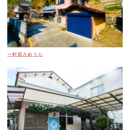
一軒宿さめうら