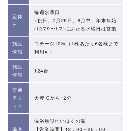
毎週水曜日
定休
※祝日、7月29日、8月中、年末年始
日
(12/29〜1/3)にあたる水曜日は営業
施設
コテージ10棟（1棟あたり6名様まで
情報
利用可）
施設
124台
情報
交通
アク
大豊ICから12分
セス
温浴施設れいほくの湯
備考
【営業時間】13：00～20：00