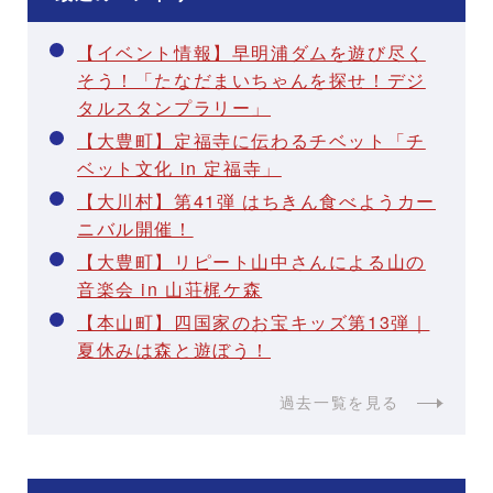
【イベント情報】早明浦ダムを遊び尽く
そう！「たなだまいちゃんを探せ！デジ
タルスタンプラリー」
【大豊町】定福寺に伝わるチベット「チ
ベット文化 in 定福寺」
【大川村】第41弾 はちきん食べようカー
ニバル開催！
【大豊町】リピート山中さんによる山の
音楽会 in 山荘梶ケ森
【本山町】四国家のお宝キッズ第13弾｜
夏休みは森と遊ぼう！
過去一覧を見る