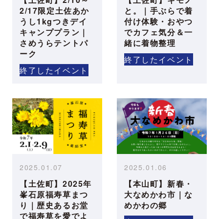
2/17限定土佐あか
と。｜手ぶらで着
うし1kgつきデイ
付け体験・おやつ
キャンププラン｜
でカフェ気分＆一
さめうらテントパ
緒に着物整理
ーク
終了したイベント
終了したイベント
2025.01.07
2025.01.06
【土佐町】2025年
【本山町】新春・
峯石原福寿草まつ
大なめかわ市｜な
り｜歴史あるお堂
めかわの郷
で福寿草を愛でよ