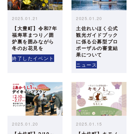
2025.01.21
2025.01.20
【大豊町】令和7年
土佐れいほく公式
福寿草まつり／囲
観光ガイドブック
炉裏を囲みながら
に係る公募型プロ
冬のお花見を
ポーザルの審査結
果について
終了したイベント
ニュース
2025.01.20
2025.01.15
【土佐町】2/10～
【土佐町】キモノ