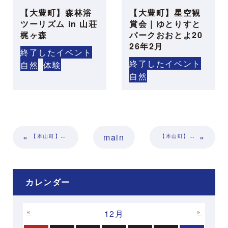
【大豊町】森林浴
【大豊町】星空観
ツーリズム in 山荘
賞会｜ゆとりすと
梶ヶ森
パークおおとよ20
26年2月
終了したイベント
終了したイベント
自然
体験
自然
«
main
»
【本山町】ミニ門松作り2025｜なめかわの郷
【本山町】クリスマスランチバイキング＆しそ風呂2025｜汗見川ふれあいの郷清流館
カレンダー
«
»
12月