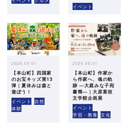
イベント
グルメ
イベント
2026.08.01
2026.08.01
【本山町】四国家
【本山町】作家か
のお宝キッズ第13
ら作家へ、魂の軌
弾｜夏休みは森と
跡 ―大庭みな子宛
遊ぼう！
書簡―｜大原富枝
文学館企画展
イベント
自然
イベント
体験
学習・教養
文化