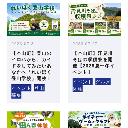
2026.07.31
2026.07.27
【本山町】登山の
【本山町】汗見川
イロハから、ガイ
そばの収穫祭を開
ドをしてみたいあ
催【2026夏〜冬イ
なたへ「れいほく
ベント】
登山学校」開校！
イベント
グルメ
イベント
登山
体験
募集