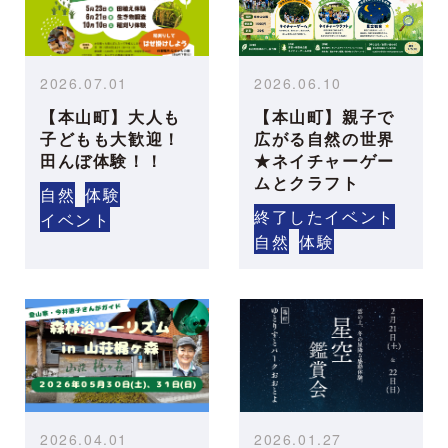
2026.07.01
2026.06.10
【本山町】大人も
【本山町】親子で
子どもも大歓迎！
広がる自然の世界
田んぼ体験！！
★ネイチャーゲー
ムとクラフト
自然
体験
終了したイベント
イベント
自然
体験
2026.04.01
2026.01.27