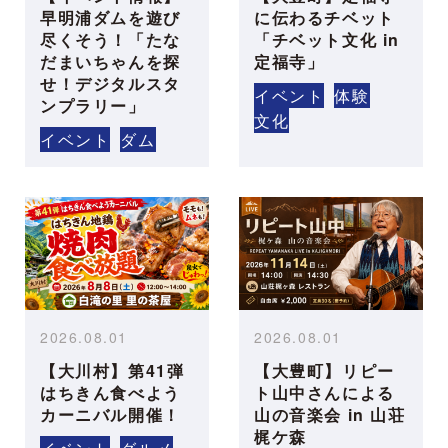
早明浦ダムを遊び
に伝わるチベット
尽くそう！「たな
「チベット文化 in
だまいちゃんを探
定福寺」
せ！デジタルスタ
イベント
体験
ンプラリー」
文化
イベント
ダム
2026.08.01
2026.08.01
【大川村】第41弾
【大豊町】リピー
はちきん食べよう
ト山中さんによる
カーニバル開催！
山の音楽会 in 山荘
梶ケ森