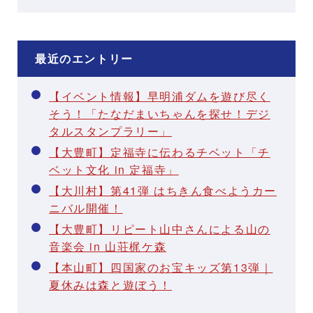
最近のエントリー
【イベント情報】早明浦ダムを遊び尽く
そう！「たなだまいちゃんを探せ！デジ
タルスタンプラリー」
【大豊町】定福寺に伝わるチベット「チ
ベット文化 in 定福寺」
【大川村】第41弾 はちきん食べようカー
ニバル開催！
【大豊町】リピート山中さんによる山の
音楽会 in 山荘梶ケ森
【本山町】四国家のお宝キッズ第13弾｜
夏休みは森と遊ぼう！