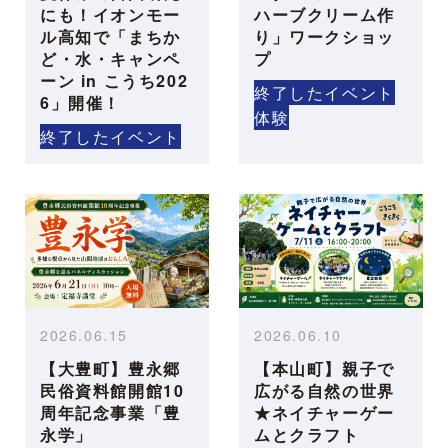
にも！イオンモー
ハーブクリーム作
ル高知で「まちか
り」ワークショッ
ど・水・キャンペ
プ
ーン in こうち202
終了したイベント
6」開催！
体験
終了したイベント
2026.06.15
2026.06.10
【大豊町】豊永郷
【本山町】親子で
民俗資料館開館10
広がる自然の世界
周年記念事業「豊
★ネイチャーゲー
永学」
ムとクラフト