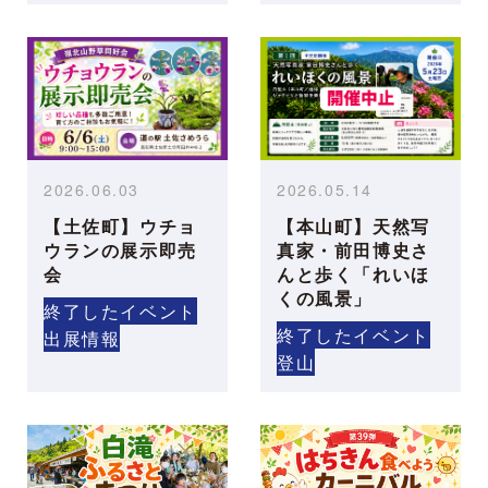
2026.06.03
2026.05.14
【土佐町】ウチョ
【本山町】天然写
ウランの展示即売
真家・前田博史さ
会
んと歩く「れいほ
くの風景」
終了したイベント
終了したイベント
出展情報
登山