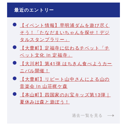
最近のエントリー
【イベント情報】早明浦ダムを遊び尽く
そう！「たなだまいちゃんを探せ！デジ
タルスタンプラリー」
【大豊町】定福寺に伝わるチベット「チ
ベット文化 in 定福寺」
【大川村】第41弾 はちきん食べようカー
ニバル開催！
【大豊町】リピート山中さんによる山の
音楽会 in 山荘梶ケ森
【本山町】四国家のお宝キッズ第13弾｜
夏休みは森と遊ぼう！
過去一覧を見る