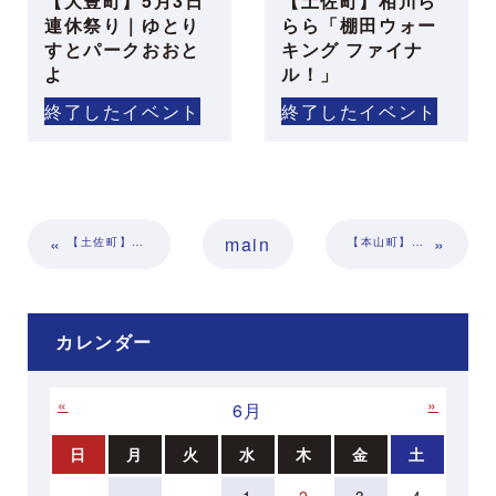
【大豊町】5月3日
【土佐町】相川ら
連休祭り｜ゆとり
らら「棚田ウォー
すとパークおおと
キング ファイナ
よ
ル！」
終了したイベント
終了したイベント
«
main
»
【土佐町】湖の駅アウトドアフェス開催します！
【本山町】学制150年。ふるさとの丘と川Ⅱ企画展開催のお知らせ
カレンダー
«
»
6月
日
月
火
水
木
金
土
1
2
3
4