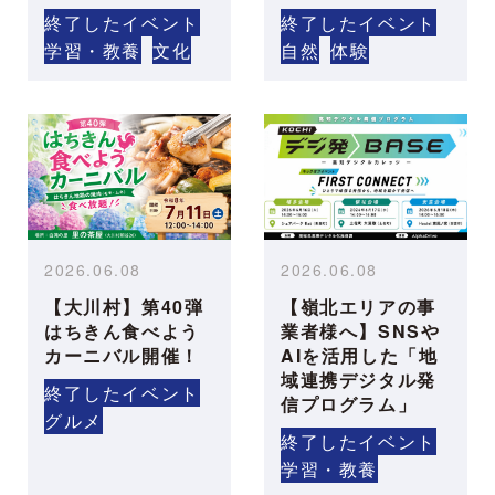
終了したイベント
終了したイベント
学習・教養
文化
自然
体験
2026.06.08
2026.06.08
【大川村】第40弾
【嶺北エリアの事
はちきん食べよう
業者様へ】SNSや
カーニバル開催！
AIを活用した「地
域連携デジタル発
終了したイベント
信プログラム」
グルメ
終了したイベント
学習・教養