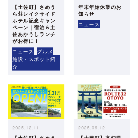
【土佐町】さめう
年末年始休業のお
ら荘レイクサイド
知らせ
ホテル記念キャン
ニュース
ペーン｜宿泊＆土
佐あかうしランチ
がお得に！
ニュース
グルメ
施設・スポット紹
介
2025.12.11
2025.09.12
【土佐町】さめう
【大豊町】高知県