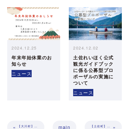
2024.12.25
2024.12.02
年末年始休業のお
土佐れいほく公式
知らせ
観光ガイドブック
に係る公募型プロ
ニュース
ポーザルの実施に
ついて
ニュース
«
main
»
【大川村】さめうらダム遊覧船が運行再開！｜2026年4月25日より
【土佐町】さめうら荘レイクサイドホテル｜新会席「藁焼き土佐あかうし会席『薫』プラン」