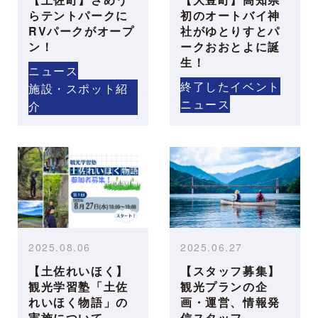
らテントパークに
初のオートバイ神
RVパークがオープ
社がゆとりすとパ
ン！
ークおおとよに誕
生！
ニュース
終了したイベント
施設・スポット紹
ニュース
介
2025.08.06
2025.06.27
【土佐れいほく】
【スタッフ募集】
観光学習塾「土佐
観光プランの企
れいほく物語」の
画・運営、情報発
実施について
信スタッフ