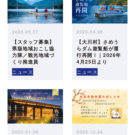
2026.05.07
2026.04.28
【スタッフ募集】
【大川村】さめう
県版地域おこし協
らダム遊覧船が運
力隊／観光地域づ
行再開！｜2026年
くり推進員
4月25日より
ニュース
ニュース
2026.01.09
2025.12.24