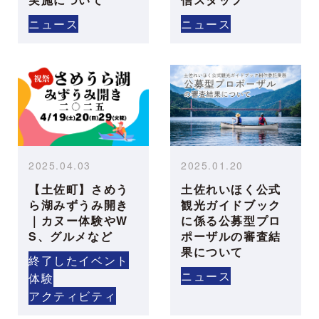
ニュース
ニュース
2025.04.03
2025.01.20
【土佐町】さめう
土佐れいほく公式
ら湖みずうみ開き
観光ガイドブック
｜カヌー体験やW
に係る公募型プロ
S、グルメなど
ポーザルの審査結
果について
終了したイベント
ニュース
体験
アクティビティ