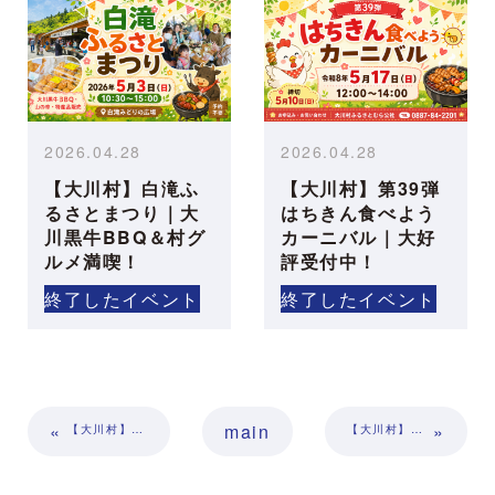
2026.04.28
2026.04.28
【大川村】白滝ふ
【大川村】第39弾
るさとまつり｜大
はちきん食べよう
川黒牛BBQ＆村グ
カーニバル｜大好
ルメ満喫！
評受付中！
終了したイベント
終了したイベント
«
main
»
【大川村】第36弾はちきん食べようカーニバル開催！
【大川村】第42回謝肉祭｜満員御礼！受付終了