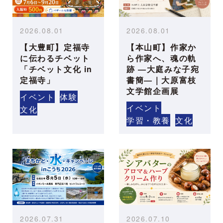
2026.08.01
2026.08.01
【大豊町】定福寺
【本山町】作家か
に伝わるチベット
ら作家へ、魂の軌
「チベット文化 in
跡 ―大庭みな子宛
定福寺」
書簡―｜大原富枝
文学館企画展
イベント
体験
イベント
文化
学習・教養
文化
2026.07.31
2026.07.10