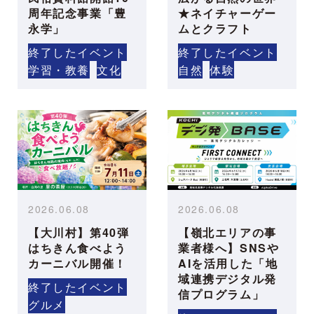
周年記念事業「豊
★ネイチャーゲー
永学」
ムとクラフト
終了したイベント
終了したイベント
学習・教養
文化
自然
体験
2026.06.08
2026.06.08
【大川村】第40弾
【嶺北エリアの事
はちきん食べよう
業者様へ】SNSや
カーニバル開催！
AIを活用した「地
域連携デジタル発
終了したイベント
信プログラム」
グルメ