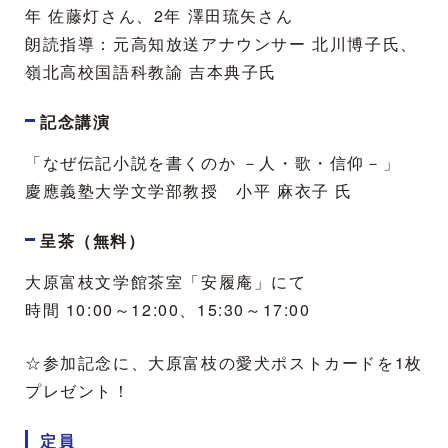
年 佐藤灯さん、2年 澤田琉矢さん
朗読指導：元高知放送アナウンサー 北川博子氏、
嶺北高校国語科教諭 吉本典子氏
記念講演
「なぜ伝記小説を書くのか －人・歌・信仰－」
慶應義塾大学文学部教授 小平 麻衣子 氏
呈茶（無料）
大原富枝文学館茶室「安履庵」にて
時間 10:00～12:00、15:30～17:00
☆参加記念に、大原富枝の愛犬ポストカードを1枚
プレゼント！
定員