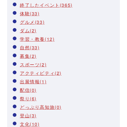
終了したイベント(365)
体験(33)
グルメ(33)
ダム(2)
学習・教養(12)
自然(33)
募集(2)
スポーツ(2)
アクティビティ(2)
出展情報(1)
配信(0)
祭り(6)
どっぷり高知旅(0)
登山(3)
文化(10)