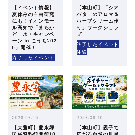
【イベント情報】
【本山町】「シア
夏休みの自由研究
バターのアロマ＆
にも！イオンモー
ハーブクリーム作
ル高知で「まちか
り」ワークショッ
ど・水・キャンペ
プ
ーン in こうち202
終了したイベント
6」開催！
体験
終了したイベント
2026.06.15
2026.06.10
【大豊町】豊永郷
【本山町】親子で
民俗資料館開館10
広がる自然の世界