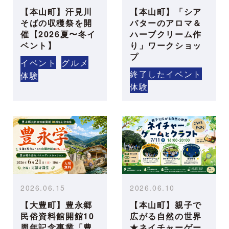
【本山町】汗見川
【本山町】「シア
そばの収穫祭を開
バターのアロマ＆
催【2026夏〜冬イ
ハーブクリーム作
ベント】
り」ワークショッ
プ
イベント
グルメ
終了したイベント
体験
体験
2026.06.15
2026.06.10
【大豊町】豊永郷
【本山町】親子で
民俗資料館開館10
広がる自然の世界
周年記念事業「豊
★ネイチャーゲー