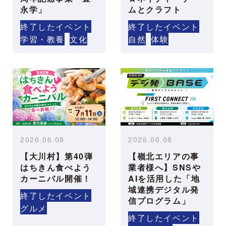
永学」
ムとクラフト
終了したイベント
終了したイベント
学習・教養
文化
自然
体験
2026.06.08
2026.06.08
【大川村】第40弾
【嶺北エリアの事
はちきん食べよう
業者様へ】SNSや
カーニバル開催！
AIを活用した「地
域連携デジタル発
終了したイベント
信プログラム」
グルメ
終了したイベント