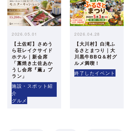
2026.05.01
2026.04.28
【土佐町】さめう
【大川村】白滝ふ
ら荘レイクサイド
るさとまつり｜大
ホテル｜新会席
川黒牛BBQ＆村グ
「藁焼き土佐あか
ルメ満喫！
うし会席『薫』プ
終了したイベント
ラン」
施設・スポット紹
介
グルメ