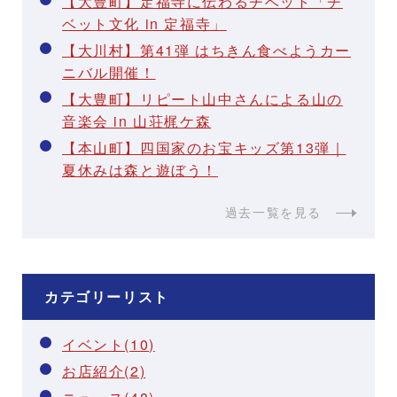
【大豊町】定福寺に伝わるチベット「チ
ベット文化 in 定福寺」
【大川村】第41弾 はちきん食べようカー
ニバル開催！
【大豊町】リピート山中さんによる山の
音楽会 in 山荘梶ケ森
【本山町】四国家のお宝キッズ第13弾｜
夏休みは森と遊ぼう！
過去一覧を見る
カテゴリーリスト
イベント(10)
お店紹介(2)