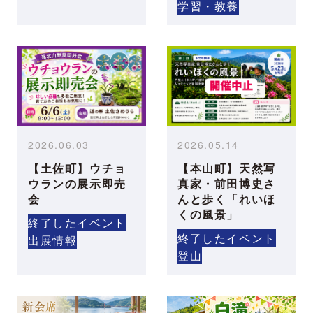
学習・教養
2026.06.03
2026.05.14
【土佐町】ウチョ
【本山町】天然写
ウランの展示即売
真家・前田博史さ
会
んと歩く「れいほ
くの風景」
終了したイベント
終了したイベント
出展情報
登山