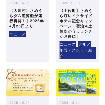
2026.04.28
2026.01.09
【大川村】さめう
【土佐町】さめう
らダム遊覧船が運
ら荘レイクサイド
行再開！｜2026年
ホテル記念キャン
4月25日より
ペーン｜宿泊＆土
佐あかうしランチ
ニュース
がお得に！
ニュース
グルメ
施設・スポット紹
介
2025.12.24
2025.12.11