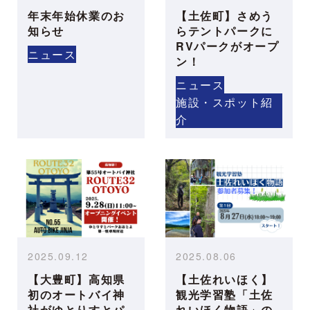
年末年始休業のお
【土佐町】さめう
知らせ
らテントパークに
RVパークがオープ
ニュース
ン！
ニュース
施設・スポット紹
介
2025.09.12
2025.08.06
【大豊町】高知県
【土佐れいほく】
初のオートバイ神
観光学習塾「土佐
社がゆとりすとパ
れいほく物語」の