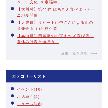
ベット文化 in 定福寺」
【大川村】第41弾 はちきん食べようカー
ニバル開催！
【大豊町】リピート山中さんによる山の
音楽会 in 山荘梶ケ森
【本山町】四国家のお宝キッズ第13弾｜
夏休みは森と遊ぼう！
過去一覧を見る
カテゴリーリスト
イベント(10)
お店紹介(2)
ニュース(48)