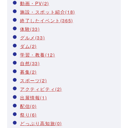
動画・PV(2)
施設・スポット紹介(18)
終了したイベント(365)
体験(33)
グルメ(33)
ダム(2)
学習・教養(12)
自然(33)
募集(2)
スポーツ(2)
アクティビティ(2)
出展情報(1)
配信(0)
祭り(6)
どっぷり高知旅(0)