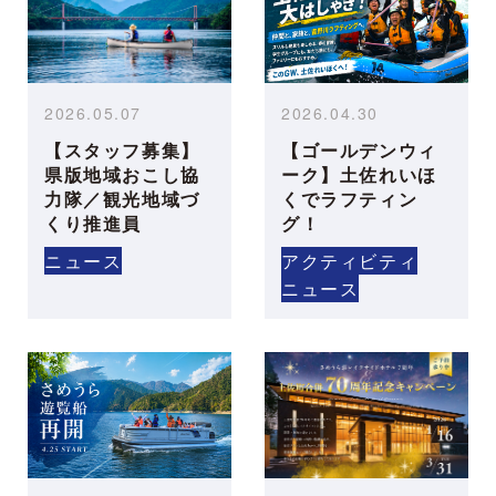
2026.05.07
2026.04.30
【スタッフ募集】
【ゴールデンウィ
県版地域おこし協
ーク】土佐れいほ
力隊／観光地域づ
くでラフティン
くり推進員
グ！
ニュース
アクティビティ
ニュース