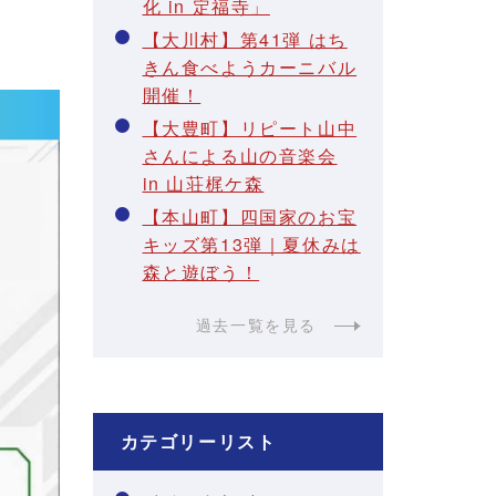
化 in 定福寺」
【大川村】第41弾 はち
きん食べようカーニバル
開催！
【大豊町】リピート山中
さんによる山の音楽会
in 山荘梶ケ森
【本山町】四国家のお宝
キッズ第13弾｜夏休みは
森と遊ぼう！
過去一覧を見る
カテゴリーリスト