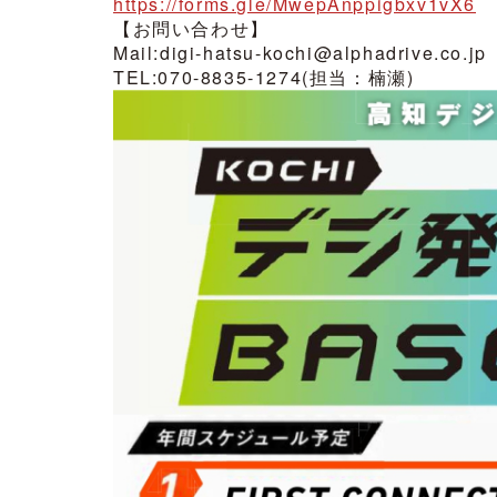
https://forms.gle/MwepAnppigbxv1vX6
【お問い合わせ】
Mail:digi-hatsu-kochi@alphadrive.co.jp
TEL:070-8835-1274(担当：楠瀬)