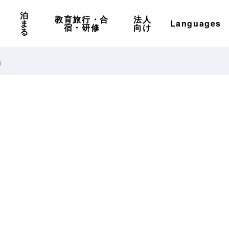
泊
教育旅行・合
法人
ま
Languages
宿・研修
向け
る
」