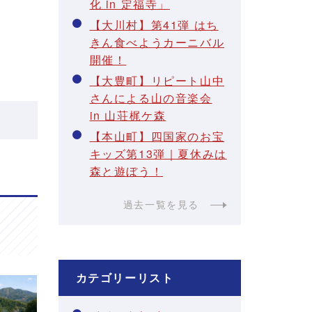
化 in 定福寺」
【大川村】第41弾 はち
きん食べようカーニバル
開催！
【大豊町】リピート山中
さんによる山の音楽会
in 山荘梶ケ森
【本山町】四国家のお宝
キッズ第13弾｜夏休みは
森と遊ぼう！
過去一覧を見る
カテゴリーリスト