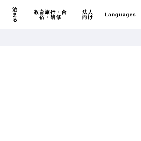
泊
教育旅行・合
法人
ま
Languages
宿・研修
向け
る