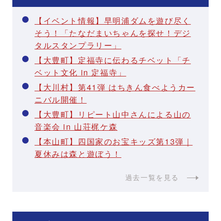
【イベント情報】早明浦ダムを遊び尽く
そう！「たなだまいちゃんを探せ！デジ
タルスタンプラリー」
【大豊町】定福寺に伝わるチベット「チ
ベット文化 in 定福寺」
【大川村】第41弾 はちきん食べようカー
ニバル開催！
【大豊町】リピート山中さんによる山の
音楽会 in 山荘梶ケ森
【本山町】四国家のお宝キッズ第13弾｜
夏休みは森と遊ぼう！
過去一覧を見る