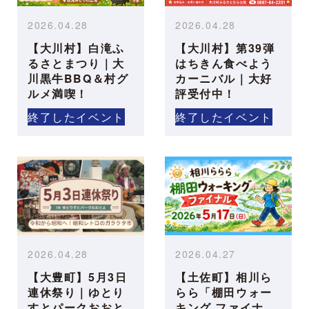
2026.04.28
2026.04.28
【大川村】白滝ふ
【大川村】第39弾
るさとまつり｜大
はちきん食べよう
川黒牛BBQ＆村グ
カーニバル｜大好
ルメ満喫！
評受付中！
終了したイベント
終了したイベント
2026.04.28
2026.04.27
【大豊町】5月3日
【土佐町】相川ら
連休祭り｜ゆとり
らら「棚田ウォー
すとパークおおと
キング ファイナ