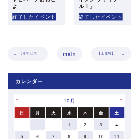
よ
ル！」
終了したイベント
終了したイベント
«
main
»
【今年は大豊町】土佐の豊穣祭2025 in 嶺北｜四国のどまんなかまつり 開催！
【土佐町】相川ららら2025｜相川米の新米＆グルメとライブを楽しもう
カレンダー
«
»
10月
日
月
火
水
木
金
土
1
2
3
4
5
6
7
8
9
10
11