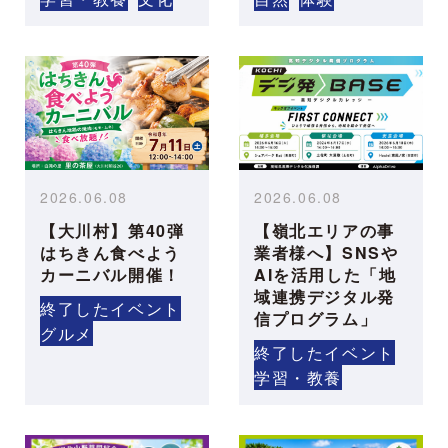
2026.06.08
2026.06.08
【大川村】第40弾
【嶺北エリアの事
はちきん食べよう
業者様へ】SNSや
カーニバル開催！
AIを活用した「地
域連携デジタル発
終了したイベント
信プログラム」
グルメ
終了したイベント
学習・教養