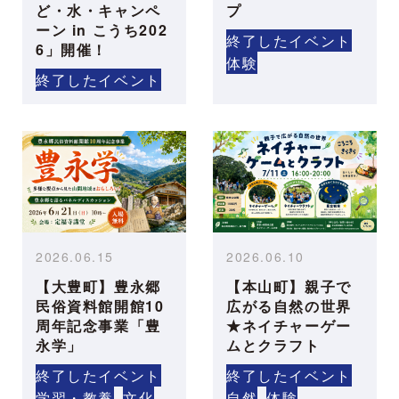
ど・水・キャンペ
プ
ーン in こうち202
終了したイベント
6」開催！
体験
終了したイベント
2026.06.15
2026.06.10
【大豊町】豊永郷
【本山町】親子で
民俗資料館開館10
広がる自然の世界
周年記念事業「豊
★ネイチャーゲー
永学」
ムとクラフト
終了したイベント
終了したイベント
学習・教養
文化
自然
体験