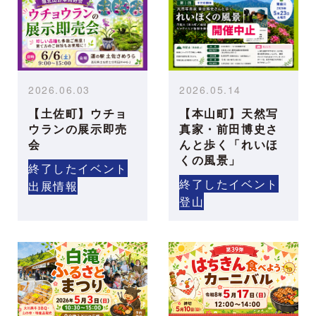
2026.06.03
2026.05.14
【土佐町】ウチョ
【本山町】天然写
ウランの展示即売
真家・前田博史さ
会
んと歩く「れいほ
くの風景」
終了したイベント
終了したイベント
出展情報
登山