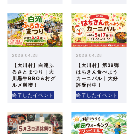
2026.04.28
2026.04.28
【大川村】白滝ふ
【大川村】第39弾
るさとまつり｜大
はちきん食べよう
川黒牛BBQ＆村グ
カーニバル｜大好
ルメ満喫！
評受付中！
終了したイベント
終了したイベント