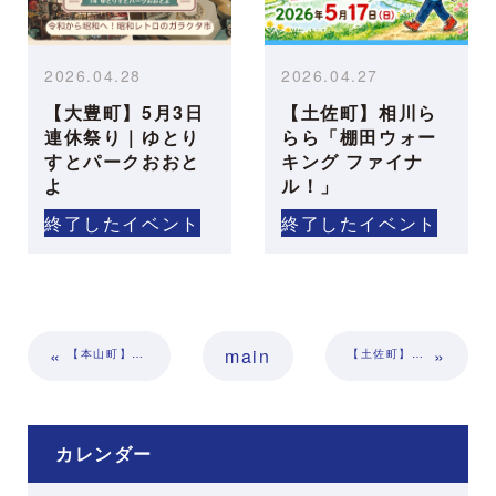
2026.04.28
2026.04.27
【大豊町】5月3日
【土佐町】相川ら
連休祭り｜ゆとり
らら「棚田ウォー
すとパークおおと
キング ファイナ
よ
ル！」
終了したイベント
終了したイベント
«
main
»
【本山町】汗見川そばの収穫祭2025｜第2～4回
【土佐町】さめうらカヌーテラス5周年記念イベント
カレンダー