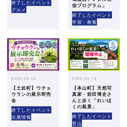
終了したイベント
信プログラム」
グルメ
終了したイベント
学習・教養
2026.06.03
2026.05.14
【土佐町】ウチョ
【本山町】天然写
ウランの展示即売
真家・前田博史さ
会
んと歩く「れいほ
くの風景」
終了したイベント
終了したイベント
出展情報
登山