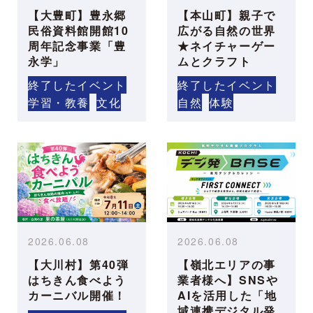
【大豊町】豊永郷
【本山町】親子で
民俗資料館開館10
広がる自然の世界
周年記念事業「豊
★ネイチャーゲー
永学」
ムとクラフト
終了したイベント
終了したイベント
学習・教養
文化
自然
体験
2026.06.08
2026.06.08
【大川村】第40弾
【嶺北エリアの事
はちきん食べよう
業者様へ】SNSや
カーニバル開催！
AIを活用した「地
域連携デジタル発