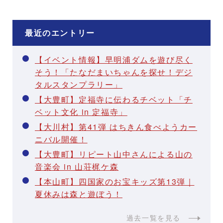
最近のエントリー
【イベント情報】早明浦ダムを遊び尽く
そう！「たなだまいちゃんを探せ！デジ
タルスタンプラリー」
【大豊町】定福寺に伝わるチベット「チ
ベット文化 in 定福寺」
【大川村】第41弾 はちきん食べようカー
ニバル開催！
【大豊町】リピート山中さんによる山の
音楽会 in 山荘梶ケ森
【本山町】四国家のお宝キッズ第13弾｜
夏休みは森と遊ぼう！
過去一覧を見る