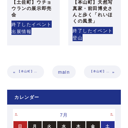
【土佐町】ウチョ
【本山町】天然写
ウランの展示即売
真家・前田博史さ
会
んと歩く「れいほ
くの風景」
終了したイベント
終了したイベント
出展情報
登山
«
main
»
【本山町】ちっとええぜよ汗見川｜地域の人々に学ぶ川の魅力！【満員御礼】
【本山町】大原富枝と柳瀬夫妻①『小さなジョーの物語』執筆のころ｜大原富枝文学館企画展
カレンダー
«
»
7月
日
月
火
水
木
金
土