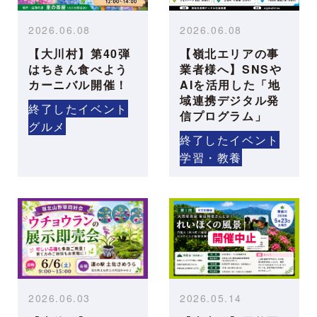
2026.06.08
2026.06.08
【大川村】第40弾
【嶺北エリアの事
はちきん食べよう
業者様へ】SNSや
カーニバル開催！
AIを活用した「地
域連携デジタル発
終了したイベント
信プログラム」
グルメ
終了したイベント
学習・教養
2026.06.03
2026.05.14