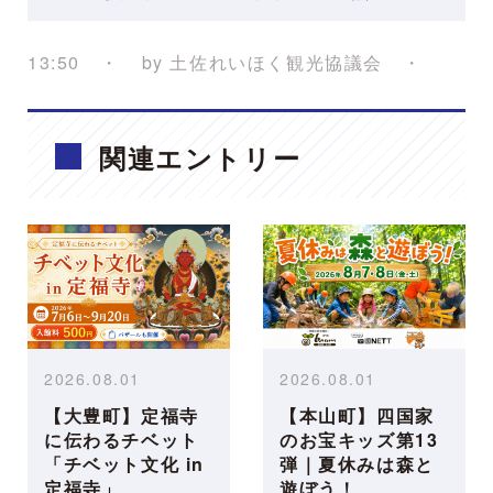
13:50
by
土佐れいほく観光協議会
関連エントリー
2026.08.01
2026.08.01
【大豊町】定福寺
【本山町】四国家
に伝わるチベット
のお宝キッズ第13
「チベット文化 in
弾｜夏休みは森と
定福寺」
遊ぼう！