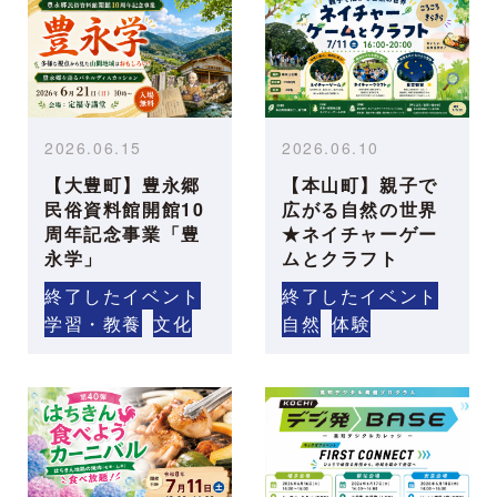
2026.06.15
2026.06.10
【大豊町】豊永郷
【本山町】親子で
民俗資料館開館10
広がる自然の世界
周年記念事業「豊
★ネイチャーゲー
永学」
ムとクラフト
終了したイベント
終了したイベント
学習・教養
文化
自然
体験