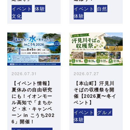
イベント
体験
イベント
自然
文化
体験
2026.07.31
2026.07.27
【イベント情報】
【本山町】汗見川
夏休みの自由研究
そばの収穫祭を開
にも！イオンモー
催【2026夏〜冬イ
ル高知で「まちか
ベント】
ど・水・キャンペ
イベント
グルメ
ーン in こうち202
体験
6」開催！