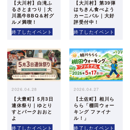
【大川村】白滝ふ
【大川村】第39弾
るさとまつり｜大
はちきん食べよう
川黒牛BBQ＆村グ
カーニバル｜大好
ルメ満喫！
評受付中！
終了したイベント
終了したイベント
2026.04.28
2026.04.27
【大豊町】5月3日
【土佐町】相川ら
連休祭り｜ゆとり
らら「棚田ウォー
すとパークおおと
キング ファイナ
よ
ル！」
終了したイベント
終了したイベント