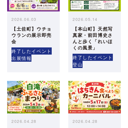
2026.06.03
2026.05.14
【土佐町】ウチョ
【本山町】天然写
ウランの展示即売
真家・前田博史さ
会
んと歩く「れいほ
くの風景」
終了したイベント
終了したイベント
出展情報
登山
2026.04.28
2026.04.28