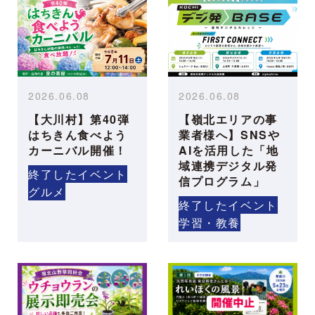
2026.06.08
2026.06.08
【大川村】第40弾
【嶺北エリアの事
はちきん食べよう
業者様へ】SNSや
カーニバル開催！
AIを活用した「地
域連携デジタル発
終了したイベント
信プログラム」
グルメ
終了したイベント
学習・教養