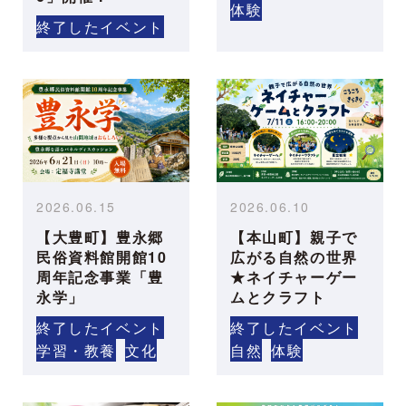
体験
終了したイベント
2026.06.15
2026.06.10
【大豊町】豊永郷
【本山町】親子で
民俗資料館開館10
広がる自然の世界
周年記念事業「豊
★ネイチャーゲー
永学」
ムとクラフト
終了したイベント
終了したイベント
学習・教養
文化
自然
体験