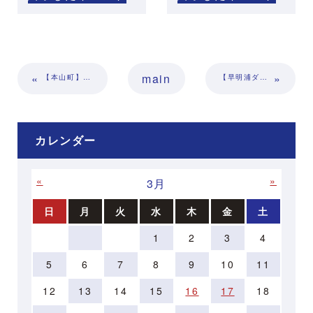
«
main
»
【本山町】4/23（日）岸ツツジほのぼの体験ツアー
【早明浦ダム付近の通行止め】及び【ダムカード配布場所変更】のお知らせ
カレンダー
«
»
3月
日
月
火
水
木
金
土
1
2
3
4
5
6
7
8
9
10
11
12
13
14
15
16
17
18