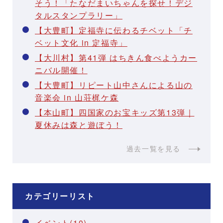
そう！「たなだまいちゃんを探せ！デジ
タルスタンプラリー」
【大豊町】定福寺に伝わるチベット「チ
ベット文化 in 定福寺」
【大川村】第41弾 はちきん食べようカー
ニバル開催！
【大豊町】リピート山中さんによる山の
音楽会 in 山荘梶ケ森
【本山町】四国家のお宝キッズ第13弾｜
夏休みは森と遊ぼう！
過去一覧を見る
カテゴリーリスト
イベント(10)