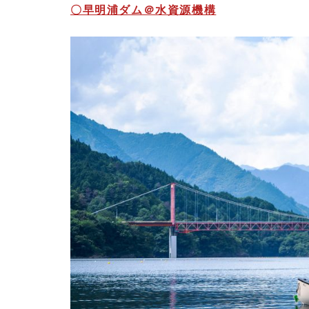
〇早明浦ダム＠水資源機構