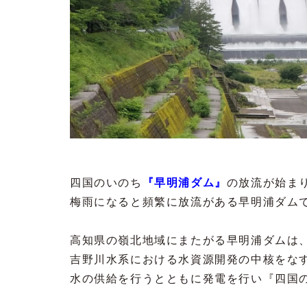
四国のいのち
『早明浦ダム』
の放流が始ま
梅雨になると頻繁に放流がある早明浦ダム
高知県の嶺北地域にまたがる早明浦ダムは
吉野川水系における水資源開発の中核をな
水の供給を行うとともに発電を行い『四国