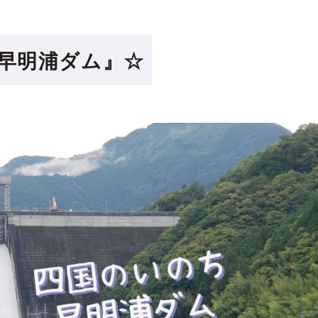
早明浦ダム』☆