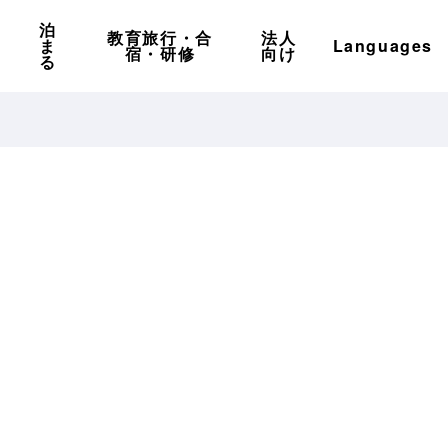
泊
教育旅行・合
法人
ま
Languages
宿・研修
向け
る