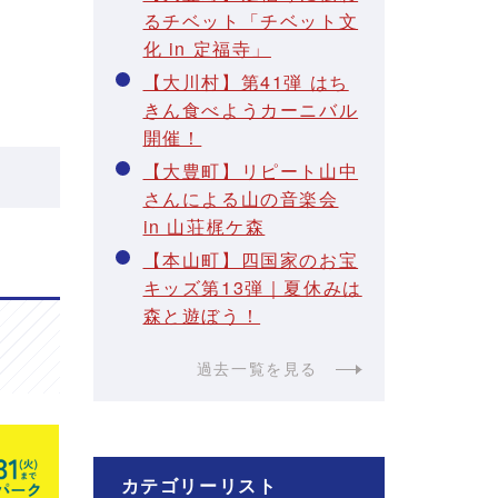
るチベット「チベット文
化 in 定福寺」
【大川村】第41弾 はち
きん食べようカーニバル
開催！
【大豊町】リピート山中
さんによる山の音楽会
in 山荘梶ケ森
【本山町】四国家のお宝
キッズ第13弾｜夏休みは
森と遊ぼう！
過去一覧を見る
カテゴリーリスト