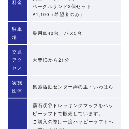
料金
ベーグルサンド2個セット
¥1,100（希望者のみ）
駐車
乗用車40台、バス5台
場
交通
アク
大豊ICから21分
セス
実施
集落活動センター絆の里・いわはら
団体
霧石渓谷トレッキングマップをハッ
ピーラフトで販売しています。
ご購入の際は一度ハッピーラフトへ