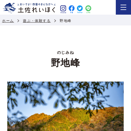
ホーム
遊ぶ・体験する
野地峰
のじみね
野地峰