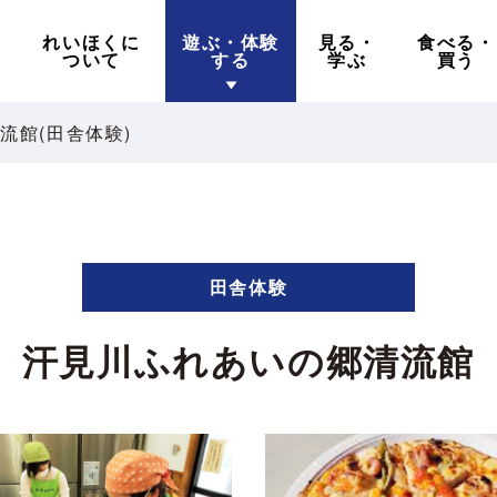
れいほくに
遊ぶ・体験
見る・
食べる・
ついて
する
学ぶ
買う
流館(田舎体験)
田舎体験
汗見川ふれあいの郷清流館