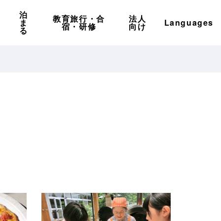
泊
教育旅行・合
法人
ま
Languages
宿・研修
向け
る