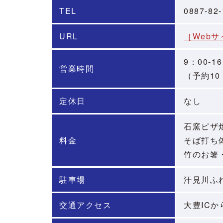
TEL
0887-82
URL
［Web
9：00-1
営業時間
（予約10：
定休日
なし
石窯ピザ焼
料金
そば打ち体
竹のお箸・
駐車場
汗見川ふ
交通アクセス
大豊ICか