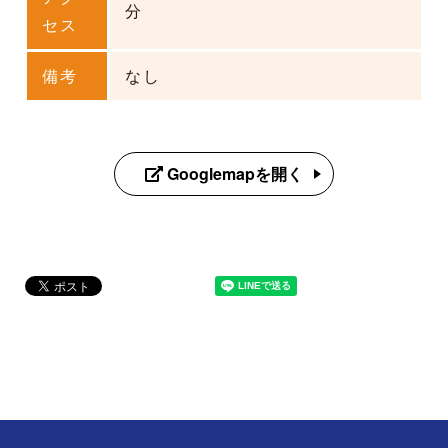
分
セス
備考
なし
Googlemapを開く