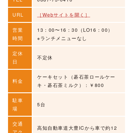
URL
［Webサイトを開く］
営業
13：00〜16
：
30（LO16
：
00）
時間
※ランチメニューなし
定休
不定休
日
ケーキセット（碁石茶ロールケー
料金
キ・碁石茶ミルク）
：
￥800
駐車
5台
場
交通
高知自動車道大豊ICから車で約12
アク