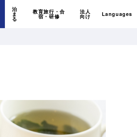
泊
教育旅行・合
法人
ま
Languages
宿・研修
向け
る