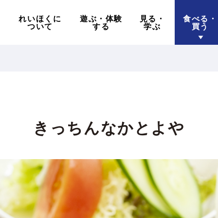
れいほくに
遊ぶ・体験
見る・
食べる・
ついて
する
学ぶ
買う
きっちんなかとよや