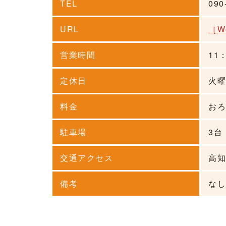
TEL
090
URL
［W
営業時間
11
定休日
火
料金
おろ
駐車場
3台
交通アクセス
高知
備考
な